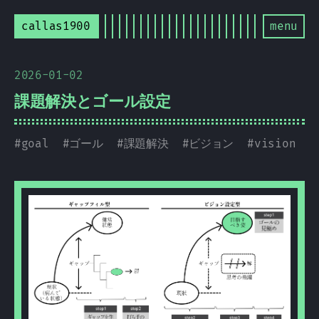
callas1900
menu
2026-01-02
課題解決とゴール設定
#
goal
#
ゴール
#
課題解決
#
ビジョン
#
vision