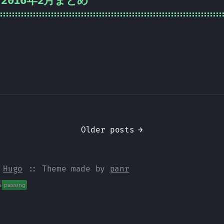
2016年2月まとめ
Older posts
→
y
Hugo
:: Theme made by
panr