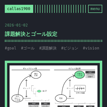
callas1900
menu
2026-01-02
課題解決とゴール設定
#
goal
#
ゴール
#
課題解決
#
ビジョン
#
vision