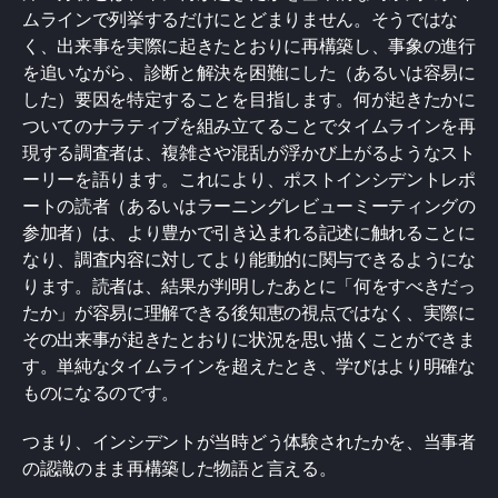
ムラインで列挙するだけにとどまりません。そうではな
く、出来事を実際に起きたとおりに再構築し、事象の進行
を追いながら、診断と解決を困難にした（あるいは容易に
した）要因を特定することを目指します。何が起きたかに
ついてのナラティブを組み立てることでタイムラインを再
現する調査者は、複雑さや混乱が浮かび上がるようなスト
ーリーを語ります。これにより、ポストインシデントレポ
ートの読者（あるいはラーニングレビューミーティングの
参加者）は、より豊かで引き込まれる記述に触れることに
なり、調査内容に対してより能動的に関与できるようにな
ります。読者は、結果が判明したあとに「何をすべきだっ
たか」が容易に理解できる後知恵の視点ではなく、実際に
その出来事が起きたとおりに状況を思い描くことができま
す。単純なタイムラインを超えたとき、学びはより明確な
ものになるのです。
つまり、インシデントが当時どう体験されたかを、当事者
の認識のまま再構築した物語と言える。