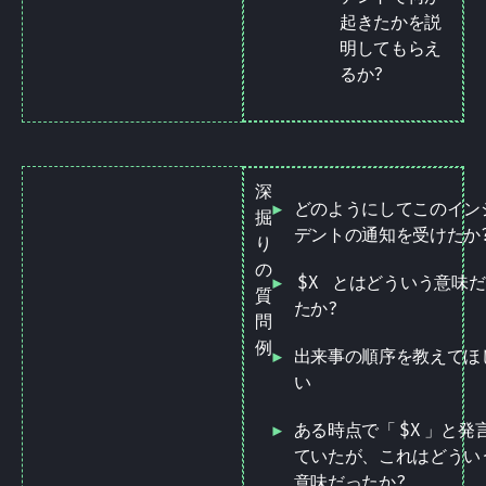
起きたかを説
明してもらえ
るか?
深
どのようにしてこのイン
掘
デントの通知を受けたか
り
の
$X
とはどういう意味だ
質
たか?
問
例
出来事の順序を教えてほ
い
ある時点で「
$X
」と発
ていたが、これはどうい
意味だったか?