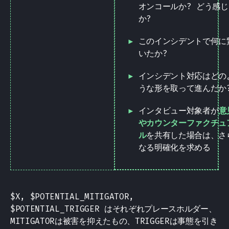
オンコールか? どう感じ
か?
このインシデントで何に
いたか?
インシデント対応はどの
うな形を取って進んだか
インタビュー対象者が
意
やカウンターファクチュ
ル
を共有した場合は、さ
なる明確化を求める
$X, $POTENTIAL_MITIGATOR,
$POTENTIAL_TRIGGER はそれぞれプレースホルダー、
MITIGATORは被害を抑えたもの、TRIGGERは事態を引き