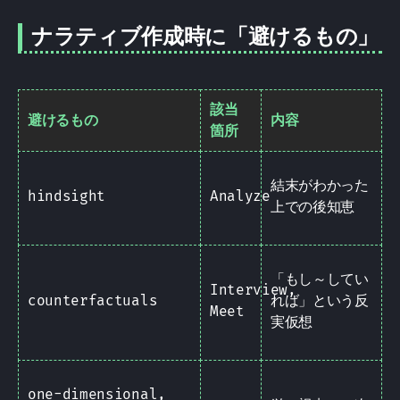
ナラティブ作成時に「避けるもの」
該当
避けるもの
内容
箇所
結末がわかった
hindsight
Analyze
上での後知恵
「もし～してい
Interview,
counterfactuals
れば」という反
Meet
実仮想
one-dimensional,