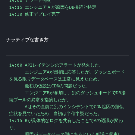
14:00 アラート発火

14:15 エンジニアＡが原因をDB接続と特定

14:30 修正デプロイ完了
ナラティブな書き方
14:00 APIレイテンシのアラートが発火した。

      エンジニアAが最初に応答したが、ダッシュボード
を見る限りデータベースは正常に見えたため、

      最初の仮説はCDNの問題だった。

      エンジニアBが参加し、別のダッシュボードでDB接
続プールの異常を指摘したが、

      Aはその直前に別のインシデントでCDN起因の類似
症状を見ていたため、当初は半信半疑だった。

14:15 Bが具体的なログを共有したことでAの認識が変わ
り、

      原因がデータベース側にあるという仮説に収束し