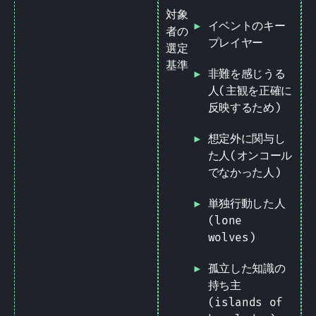
対象
イベントのキー
者の
プレイヤー
選定
基準
非難を感じうる
人(主観を正確に
反映するため)
想定外に関与し
た人(オンコール
でなかった人)
単独行動した人
(lone
wolves)
孤立した知識の
持ち主
(islands of