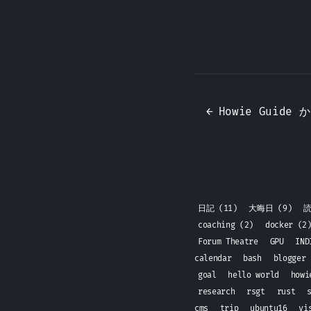
←
日記
(11)
大晦日
(9)
coaching
(2)
docker
(2
Forum Theatre
GPU
IN
calendar
bash
blogger
goal
hello world
howi
research
rsgt
rust
cms
trip
ubuntu16
vi