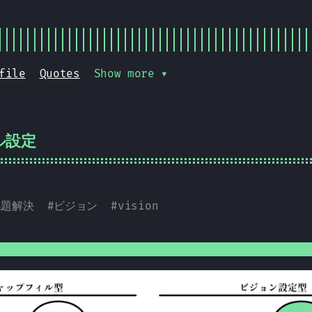
file
Quotes
Show more ▾
ル設定
課題解決
#
ビジョン
#
vision