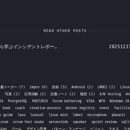
READ OTHER POSTS
Howie Guide から学ぶインシデントレポートのナラティブとは？
2025123
読書メーター
(7)
impro
(6)
技術
(5)
Android
(2)
LMDE2
(2)
Linu
)
写真
(2)
応用演劇
(2)
読書ノート
(2)
随想
(2)
A/B testing
A
DIA
PostgreSQL
RSGT2016
Scrum Gathering
VISA
WFH
Windows 1
book
coach
creative-process
docker registry
event
facilit
e guide
laos
laravel
linux mint
lmde2
microphone
phpunit
scrum
scrum fest osaka
serverside
speaker
sprint review
sql
sion
ゴール
デザイン思考
パターン・ランゲージ
ビジョン
ラオス
ラ