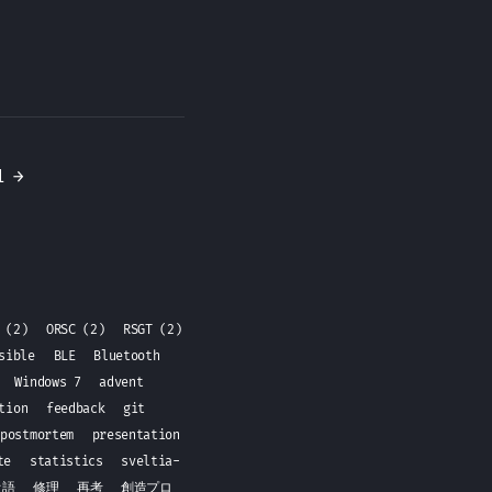
1
→
x
(2)
ORSC
(2)
RSGT
(2)
nsible
BLE
Bluetooth
0
Windows 7
advent
ation
feedback
git
postmortem
presentation
ite
statistics
sveltia-
オ語
修理
再考
創造プロ