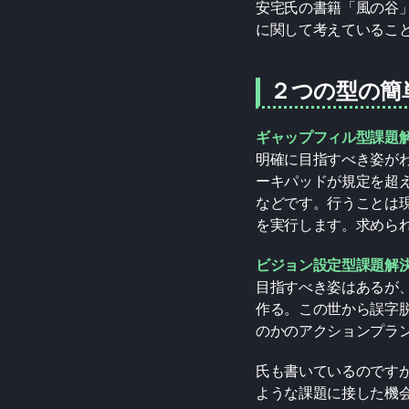
安宅氏の書籍「風の谷
に関して考えているこ
２つの型の簡
ギャップフィル型課題
明確に目指すべき姿が
ーキパッドが規定を超
などです。行うことは
を実行します。求めら
ビジョン設定型課題解
目指すべき姿はあるが
作る。この世から誤字
のかのアクションプラ
氏も書いているのです
ような課題に接した機