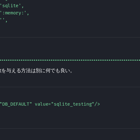
'sqlite',  

':memory:',  

'',  

数を与える方法は別に何でも良い。
"DB_DEFAULT" value="sqlite_testing"/>  
