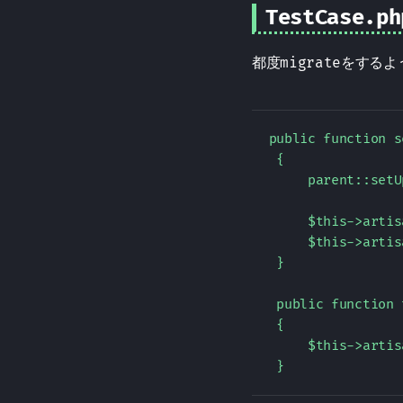
TestCase.ph
都度migrateをする
 public function s
  {  

      parent::setU
      $this->artis
      $this->artis
  }  

  public function 
  {  

      $this->artis