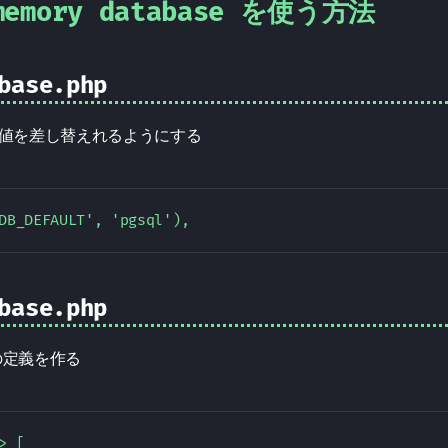
 memory database を使う方法
base.php
t 値を差し替えれるようにする
base.php
e の定義を作る
> [  
