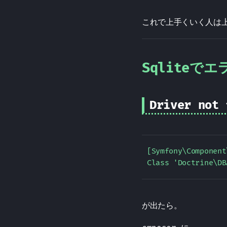
これで上手くいく人は
Sqliteで
Driver not 
[Symfony\Component
が出たら。