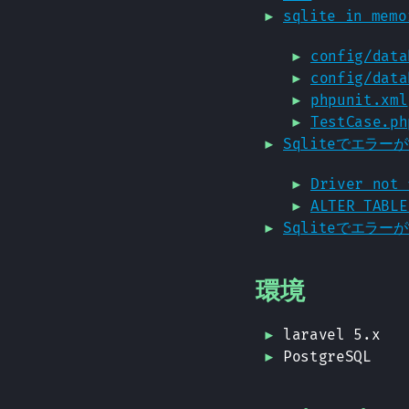
sqlite in me
config/data
config/data
phpunit.xml
TestCase.ph
Sqliteでエラー
Driver not 
ALTER TABLE
Sqliteでエラー
環境
laravel 5.x
PostgreSQL