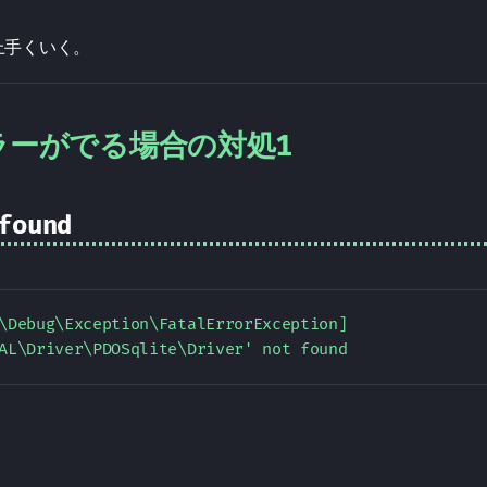
上手くいく。
エラーがでる場合の対処1
found
\Debug\Exception\FatalErrorException]  
