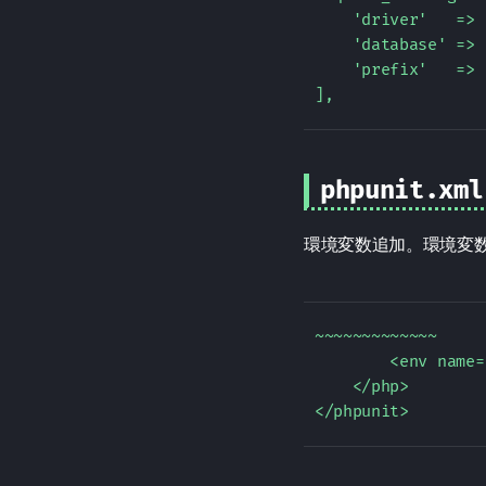
    'driver'   => 
    'database' => 
    'prefix'   => 
phpunit.xml
環境変数追加。環境変
~~~~~~~~~~~~~  

        <env name=
    </php>  
