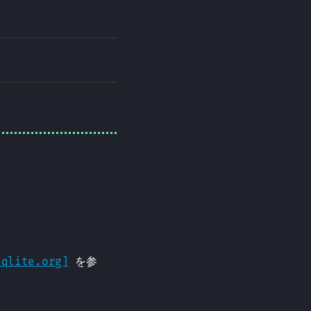
sqlite.org]
を参