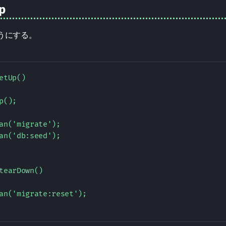
p
ようにする。
etUp()  

p();  

an('migrate');  

an('db:seed');  

tearDown()  

an('migrate:reset');  
