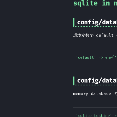
sqlite in
config/data
環境変数で defaul
config/data
memory databas
'sqlite_testing' =