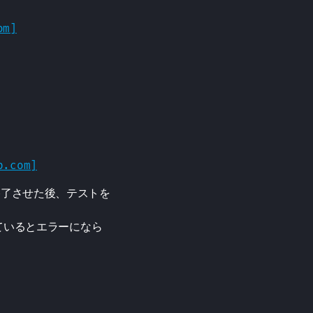
om]
b.com]
を終了させた後、テストを
いるとエラーになら