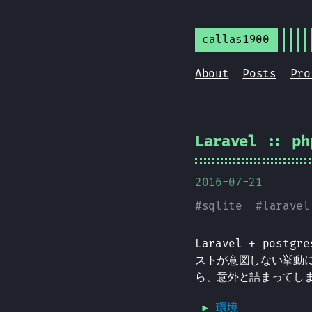
callas1900
About
Posts
Pro
Laravel :: ph
2016-07-21
#
sqlite
#
laravel
Laravel + pos
ストが意図しない挙動
ら、意外と詰まってし
環境