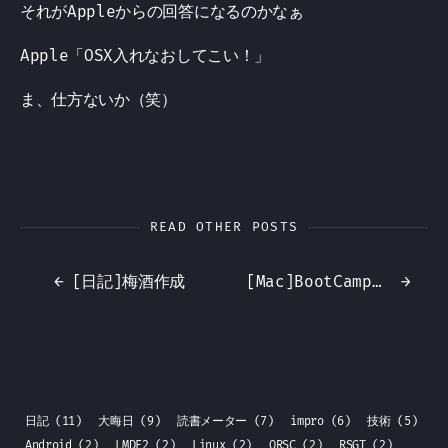
それがAppleからの回答になるのかなぁ
Apple「OSX入れなおしてこい！」
ま、仕方ないか（笑）
READ OTHER POSTS
←
[日記]梅酒作成
[Mac]BootCamp終焉の日
→
日記
(11)
大晦日
(9)
読書メーター
(7)
impro
(6)
技術
(5)
Android
(2)
LMDE2
(2)
Linux
(2)
ORSC
(2)
RSGT
(2)