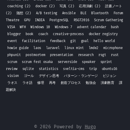
coaching
(2)
docker
(2)
写真
(2)
応用演劇
(2)
読書ノート
(2)
随想
(2)
A/B testing
Ansible
BLE
Bluetooth
Forum
Theatre
GPU
INDIA
PostgreSQL
RSGT2016
Scrum Gathering
VISA
WFH
Windows 10
Windows 7
advent calendar
bash
blogger
book
coach
creative-process
docker registry
event
facilitation
feedback
git
goal
hello world
howie guide
laos
laravel
linux mint
lmde2
microphone
phpunit
postmortem
presentation
research
rsgt
rust
scrum
scrum fest osaka
serverside
speaker
sprint
review
sqlite
statistics
sveltia-cms
trip
ubuntu16
vision
ゴール
デザイン思考
パターン・ランゲージ
ビジョン
ラオス
ラオ語
修理
再考
創造プロセス
勉強会
演劇教育
課
題解決
© 2026 Powered by
Hugo